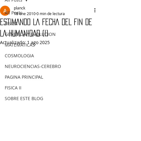
planck
All Posts
18 ene 2010
0 min de lectura
ESTIMANDO LA FECHA DEL FIN DE
FISICA
LA HUMANIDAD (I)
GENETICA Y EVOLUCION
Actualizado:
1 ago 2025
MATEMATICAS
COSMOLOGIA
NEUROCIENCIAS-CEREBRO
PAGINA PRINCIPAL
FISICA II
SOBRE ESTE BLOG