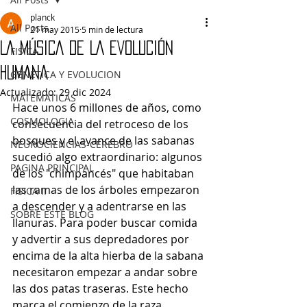
planck
All Posts
21 may 2015
5 min de lectura
LA MÚSICA DE LA EVOLUCIÓN
FISICA
HUMANA
GENETICA Y EVOLUCION
Actualizado:
29 dic 2024
MATEMATICAS
Hace unos 6 millones de años, como 
COSMOLOGIA
consecuencia del retroceso de los 
bosques y el avance de las sabanas 
NEUROCIENCIAS-CEREBRO
sucedió algo extraordinario: algunos 
PAGINA PRINCIPAL
de los "chimpancés" que habitaban 
las ramas de los árboles empezaron 
FISICA II
a descender y a adentrarse en las 
SOBRE ESTE BLOG
llanuras. Para poder buscar comida 
y advertir a sus depredadores por 
encima de la alta hierba de la sabana 
necesitaron empezar a andar sobre 
las dos patas traseras. Este hecho 
marca el comienzo de la raza 