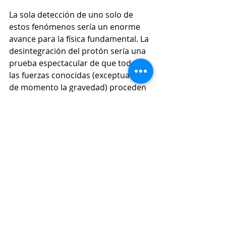
La sola detección de uno solo de 
estos fenómenos sería un enorme 
avance para la física fundamental. La 
desintegración del protón sería una 
prueba espectacular de que todas 
las fuerzas conocidas (exceptuando 
de momento la gravedad) proceden 
de una única simetría, de una 
simetría fundamental. La detección 
de cuerdas cósmicas nos abriría la 
posibilidad de estudiar nuevos 
fenómenos en los que la gravedad y 
la mecánica cuántica se fusionan, 
incluso cierto tipo de cuerdas 
cuánticas podrían encajar con las 
predicciones genéricas de la teoría 
de supercuerdas. Aunque parezca 
increíble podemos combinar los dos 