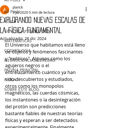
planck
All Posts
5 jul 2020
5 min de lectura
EXPLORANDO NUEVAS ESCALAS DE
FISICA
LA FÍSICA FUNDAMENTAL
GENETICA Y EVOLUCION
Actualizado:
26 dic 2024
MATEMATICAS
El Universo que habitamos está lleno 
COSMOLOGIA
de objetos y fenómenos fascinantes 
y "exóticos". Algunos como los 
NEUROCIENCIAS-CEREBRO
agujeros negros o el 
PAGINA PRINCIPAL
entrelazamiento cuántico ya han 
sido descubiertos y estudiados, 
FISICA II
otros como los monopolos 
SOBRE ESTE BLOG
magnéticos, las cuerdas cósmicas, 
los instantones o la desintegración 
del protón son predicciones 
bastante fiables de nuestras teorías 
físicas y esperan a ser detectados 
experimentalmente. Finalmente, 