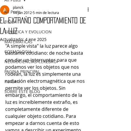
planck
All Posts
14 jun 2012
5 min de lectura
EL EXTRAÑO COMPORTAMIENTO DE
FISICA
LA LUZ
GENETICA Y EVOLUCION
Actualizado:
4 ene 2025
MATEMATICAS
"A simple vista" la luz parece algo 
COSMOLOGIA
bastante cotidiano: de noche basta 
con dar un interruptor para que 
NEUROCIENCIAS-CEREBRO
podamos ver los objetos que nos 
PAGINA PRINCIPAL
rodean, la luz es simplemente una 
radiación electromagnética que nos 
FISICA II
permite ver los objetos. Sin 
SOBRE ESTE BLOG
embargo, el comportamiento de la 
luz es increíblemente extraño, es 
completamente diferente de 
cualquier objeto cotidiano. Para 
empezar a darnos cuenta de esto 
vamos a describir un experimento 